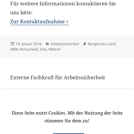
Für weitere Informationen kontaktieren Sie
uns bitte:
Zur Kontaktaufnahme >
Veröffentlicht
Kategorien
Schlagwörter
19. Januar 2016
Arbeitssicherheit
Bergisches Land
,
am
NRW
,
Remscheid
,
SiFa
,
Willach
Externe Fachkraft für Arbeitssicherheit
Für weitere Informationen kontaktieren Sie
uns bitte:
Zur Kontaktaufnahme >
Diese Seite nutzt Cookies. Mit der Nutzung der Seite
stimmen Sie dem zu!