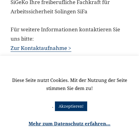
SiGeKo Ihre freiberufliche Fachkraft für
Arbeitssicherheit Solingen SiFa
Für weitere Informationen kontaktieren Sie
uns bitte:
Zur Kontaktaufnahme >
Veröffentlicht
Kategorien
Schlagwörter
21. April 2016
Arbeitssicherheit
Arbeitssicherheit
,
am
Extern
,
Fachkraft
,
SiFa
,
SiGeKo
,
Solingen
Diese Seite nutzt Cookies. Mit der Nutzung der Seite
stimmen Sie dem zu!
.
Akzeptieren!
Mehr zum Datenschutz erfahren…